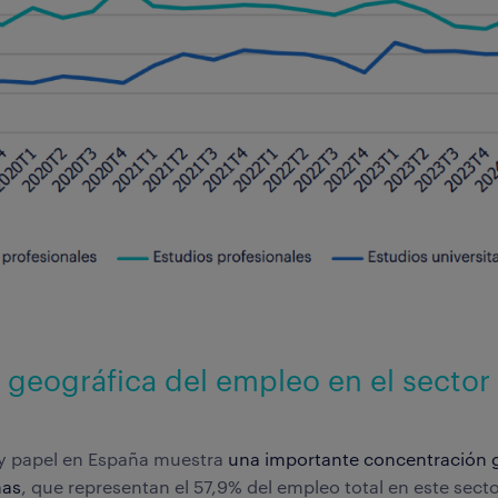
 geográfica del empleo en el sector
 y papel en España muestra
una importante concentración g
as
, que representan el 57,9% del empleo total en este sect