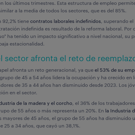
n los últimos trimestres. Esta estructura de empleo permit
similar a la media de todos los sectores, que es del 85%.
un 92,2% tiene
contratos laborales indefinidos
, superando el 
atación indefinida es resultado de la reforma laboral. Por 
uo" ha tenido un impacto significativo a nivel nacional, su 
baja estacionalidad.
l sector afronta el reto de reemplaz
apel afronta un reto generacional, ya que
el 53% de su emp
l grupo de 45 a 54 años lidera la ocupación y ha crecido en l
jadores de 35 a 44 años han disminuido desde 2023. Los jó
ión en el sector.
ndustria de la madera y el corcho
, el 36% de los trabajadores
grupo de 55 años o más representa un 20%. En
la Industria 
 mayores de 45 años, el grupo de 55 años ha disminuido u
e 25 a 34 años, que cayó un 38,1%.