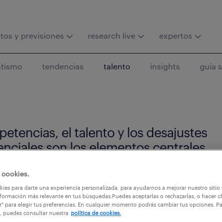
tos y previsiones
research live
expertos
ntismo
tendencias
talento
insights
guía s
etencias, el talento y los desajustes
ciales son los elementos centrales
studios contenidos en esta categoría.
 cookies.
ies para darte una experiencia personalizada, para ayudarnos a mejorar nuestro sitio
formación más relevante en tus búsquedas.Puedes aceptarlas o rechazarlas, o hacer cl
r" para elegir tus preferencias. En cualquier momento podrás cambiar tus opciones. P
, puedes consultar nuestra
política de cookies.