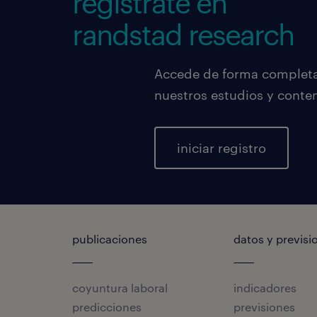
regístrate en
randstad research
Accede de forma completa,
nuestros estudios y conte
iniciar registro
publicaciones
datos y previsi
coyuntura laboral
indicadores
predicciones
previsiones