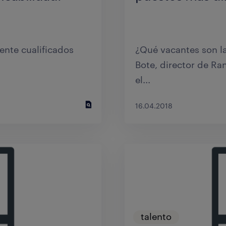
de talento, el 56% de
El 55% de las empres
rvicios de...
los candidatos adec
ente cualificados
¿Qué vacantes son la
Bote, director de Ra
el...
20.03.2018
16.04.2018
talento
talento