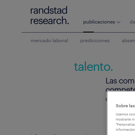
publicaciones
da
mercado laboral
predicciones
abse
talento.
Las comp
competen
de los e
Sobre las
Usamos cook
mostrarte in
"Personaliza
información