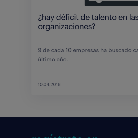
Informe Déficit de Talento y
Competencias
¿hay déficit de talento en la
organizaciones?
En la actualidad existen vacantes en e
empresas
9 de cada 10 empresas ha buscado ca
último año.
20.03.2018
10.04.2018