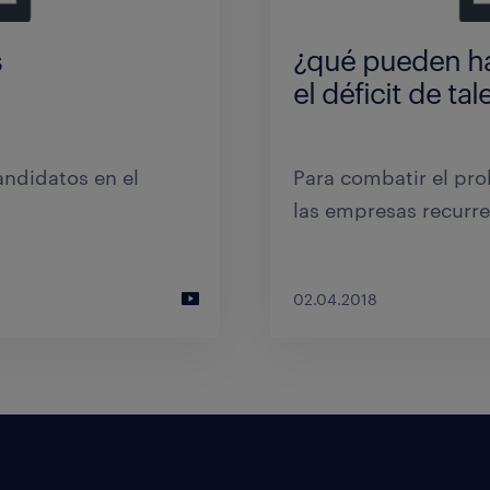
 Desajuste de
¿Qué carreras u
estudiar los jó
s
¿qué pueden ha
el déficit de tal
l 65,6% de las
Electónica industrial
son los estudios con
ndidatos en el
Para combatir el pro
las empresas recurre
10.07.2017
02.04.2018