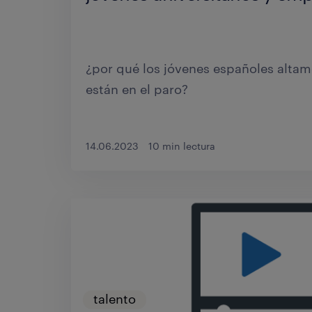
Para combatir el problema de déficit 
las empresas recurre a empresas de se
¿por qué los jóvenes españoles altam
están en el paro?
02.04.2018
14.06.2023
10 min lectura
talento
talento