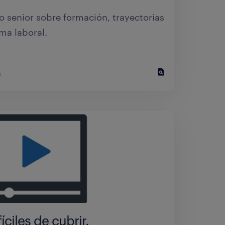
to senior sobre formación, trayectorias
ma laboral.
a
antes difíciles de cubrir
ciles de cubrir.