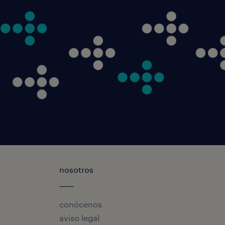
nosotros
conócenos
aviso legal