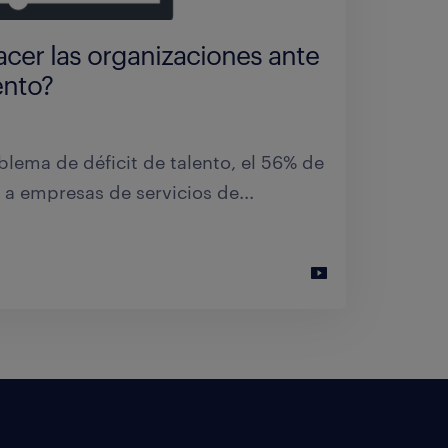
niversitarias deberían
venes?
cer las organizaciones ante
ento?
, medicina e ingeniería aeronáutica
 menor tasa de paro
blema de déficit de talento, el 56% de
 a empresas de servicios de...