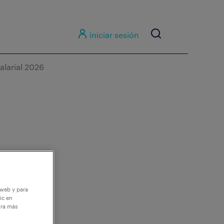
iniciar sesión
alarial 2026
 web y para
ic en
ara más