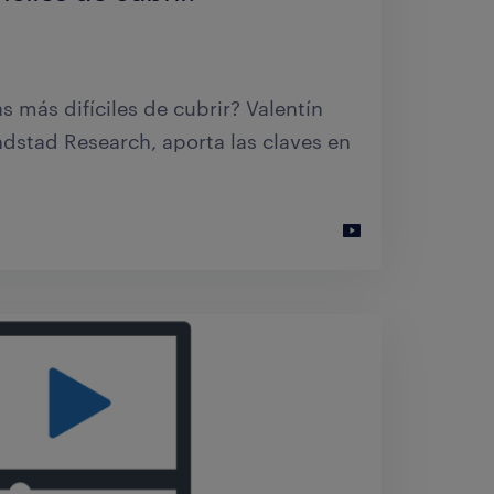
as tiene dificultades para encontrar a
uados
s más difíciles de cubrir? Valentín
ndstad Research, aporta las claves en