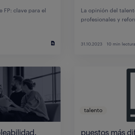
aporta las claves en
alificados en España
último año.
 FP: clave para el
La opinión del talen
profesionales y refor
10.04.2018
31.10.2023
10 min lectur
talento
talento
nizaciones ante
Infografía – Vac
leabilidad.
puestos más difí