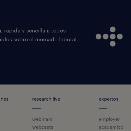
 rápida y sencilla a todos
nidos sobre el mercado laboral.
ones
research live
expertos
webinars
employer
webcasts
académico