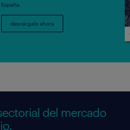
España.
descárgalo ahora
 sectorial del mercado
jo.