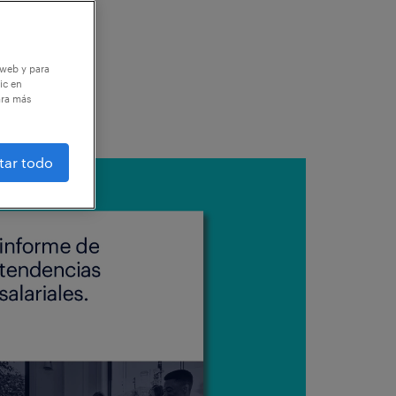
 web y para
ic en
ara más
tar todo