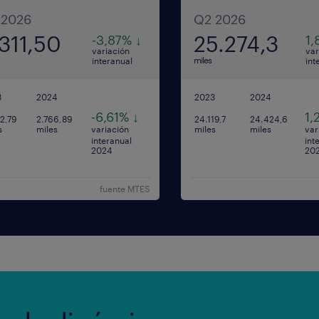
 2026
Q2 2026
.311,50
25.274,3
-3,87% ↓
1,
variación
var
miles
interanual
int
3
2024
2023
2024
-6,61% ↓
1,
2,79
2.766,89
24.119,7
24.424,6
s
miles
miles
miles
variación
var
interanual
int
2024
20
fuente MTES