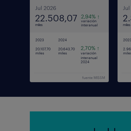
Jul 2026
Jul
22.508,07
2
2,94% ↑
variación
miles
miles
interanual
2023
2024
202
2,70% ↑
20.107,70
20.643,70
2.96
miles
miles
mile
variación
interanual
2024
fuente MISSM