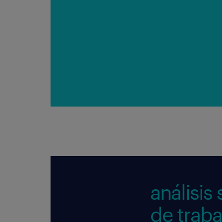
análisis
de traba