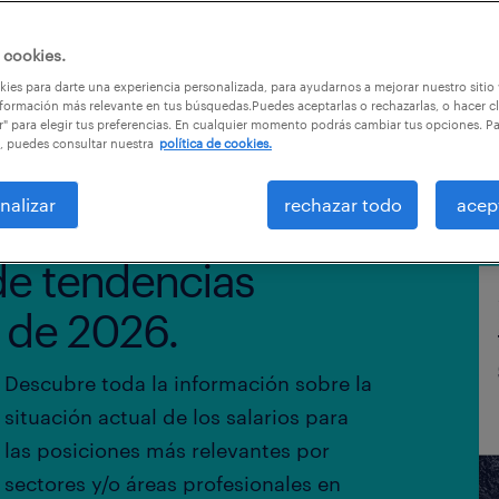
 cookies.
ies para darte una experiencia personalizada, para ayudarnos a mejorar nuestro sitio
formación más relevante en tus búsquedas.Puedes aceptarlas o rechazarlas, o hacer cl
r" para elegir tus preferencias. En cualquier momento podrás cambiar tus opciones. P
, puedes consultar nuestra
política de cookies.
nalizar
rechazar todo
acep
de tendencias
s de 2026.
Descubre toda la información sobre la
situación actual de los salarios para
las posiciones más relevantes por
sectores y/o áreas profesionales en