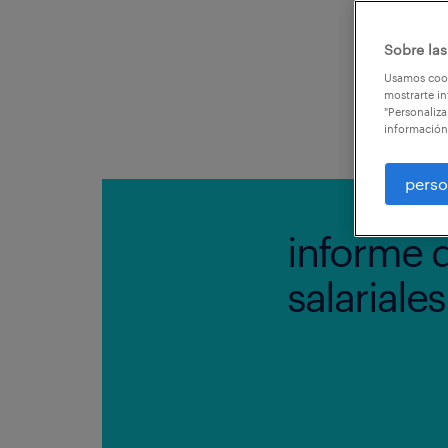
Sobre las
Usamos cook
mostrarte in
"Personaliza
información
perso
informe 
salariale