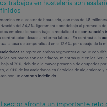
los trabajos en hostelería son asalar
finidos
domina en el sector de hostelería, con más de 1,5 millone
rización del 84,3%, ligeramente por debajo al promedio de
estos empleos lo hacen bajo la modalidad de
contratación i
a contratación desde la reforma laboral. En contraste, la
co
túa la tasa de temporalidad en el 12,6%, por debajo de la m
asalariados
se repite en ambos segmentos aunque con difere
de los ocupados son asalariados, mientras que en los Servi
 baja al 79%, debido a la mayor presencia de ocupados por
to, el 91% de los asalariados en Servicios de alojamiento y 
ntan con un
contrato indefinido
.
l sector afronta un importante reto 