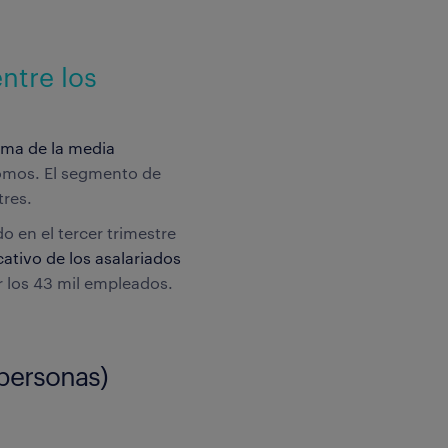
entre los
cima de la media
nomos. El segmento de
tres.
o en el tercer trimestre
ativo de los asalariados
r los 43 mil empleados.
 personas)