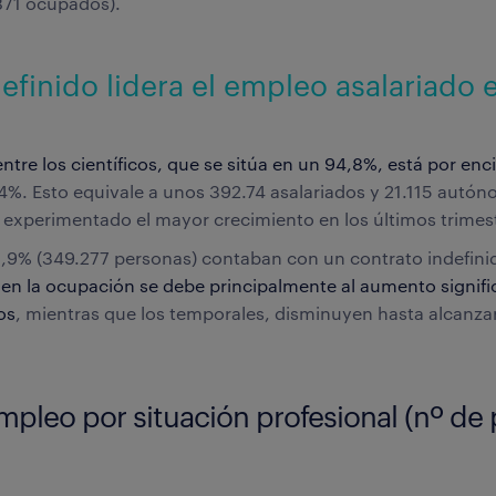
871 ocupados).
definido lidera el empleo asalariado 
entre los científicos, que se sitúa en un 94,8%, está por en
,4%. Esto equivale a unos 392.74 asalariados y 21.115 autó
a experimentado el mayor crecimiento en los últimos trimes
88,9% (349.277 personas) contaban con un contrato indefinid
 en la ocupación se debe principalmente al aumento signific
os
, mientras que los temporales, disminuyen hasta alcanza
mpleo por situación profesional (nº de