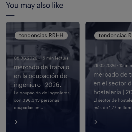
You may also like
tendencias RRHH
tendencias 
08.06.2026
·
15 min lectura
26.05.2026
·
15 min
mercado de trabajo
mercado de t
en la ocupación de
en el sector 
ingeniero | 2026.
hostelería | 2
La ocupación de ingenieros,
con 396.343 personas
El sector de hostel
ocupadas en...
más de 1,77 millone