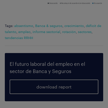
Tags:
absentismo
,
Banca & seguros
,
crecimiento
,
déficit de
talento
,
empleo
,
informe sectorial
,
rotación
,
sectores
,
tendencias RRHH
El futuro laboral del empleo en el
sector de Banca y Seguros
download report