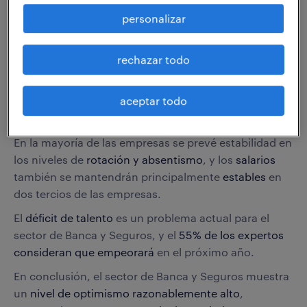
Gran parte de los expertos del sector, en torno al
personalizar
70%,
creen en el alto potencial de crecimiento del
mismo.
rechazar todo
En cuanto al empleo, e
l 45% de los expertos cree que
se mantendrá la senda del crecimiento del empleo en
aceptar todo
el sector y e
l 43% prevé el crecimiento de las
plantillas en su propia empresa.
En la mayoría de las empresas se prevé estabilidad en
los niveles de
rotación y absentismo
, y los
salarios
también se mantendrán principalmente
estables
en
dos tercios de las empresas.
El
déficit de talento
es un problema actual para el
sector de Banca y Seguros, y el
55% de los expertos
consideran que empeorará
en el próximo año.
En conclusión, el sector de Banca y Seguros muestra
un
nivel de optimismo razonablemente alto
,