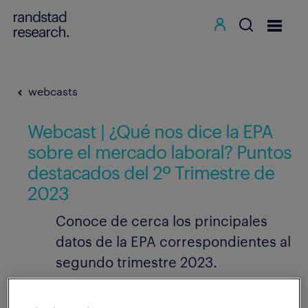
webcasts
Webcast | ¿Qué nos dice la EPA
sobre el mercado laboral? Puntos
destacados del 2º Trimestre de
2023
Conoce de cerca los principales
datos de la EPA correspondientes al
segundo trimestre 2023.
27.07.2023