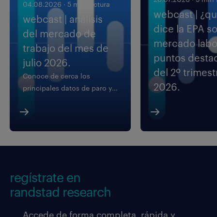
04.08.2026
·
5 min lectura
webcast | ¿q
webcast | análisis
dice la EPA so
del mercado de
mercado labo
trabajo del mes de
puntos desta
julio 2026.
del 2º trimest
Conoce de cerca los
2026.
principales datos de paro y...
regístrate en
randstad research
Accede de forma completa, rápida y