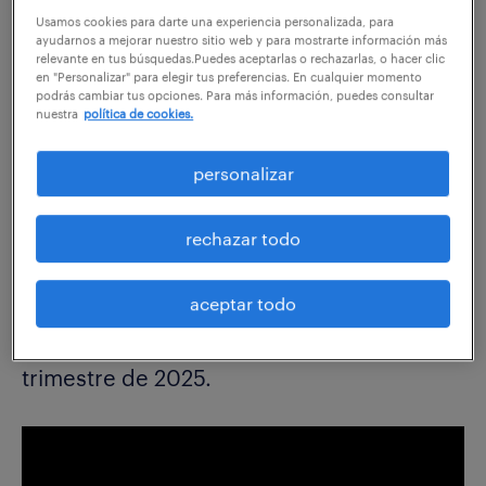
Usamos cookies para darte una experiencia personalizada, para
ayudarnos a mejorar nuestro sitio web y para mostrarte información más
compartir en:
relevante en tus búsquedas.Puedes aceptarlas o rechazarlas, o hacer clic
en "Personalizar" para elegir tus preferencias. En cualquier momento
podrás cambiar tus opciones. Para más información, puedes consultar
nuestra
política de cookies.
Conoce de cerca los principales datos de la EPA
personalizar
(Encuesta de Población Activa), en el segundo
trimestre de 2025, de la mano de Valentín Bote,
director de Randstad Research.
rechazar todo
aceptar todo
¿Qué nos dice la EPA sobre el mercado
laboral? Puntos destacados del segundo
trimestre de 2025.