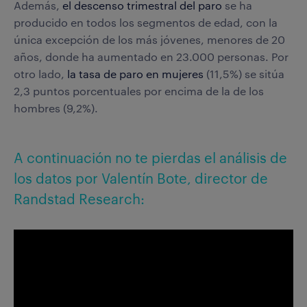
Además,
el descenso trimestral del paro
se ha
producido en todos los segmentos de edad, con la
única excepción de los más jóvenes, menores de 20
años, donde ha aumentado en 23.000 personas. Por
otro lado,
la tasa de paro en mujeres
(11,5%) se sitúa
2,3 puntos porcentuales por encima de la de los
hombres (9,2%).
A continuación no te pierdas el análisis de
los datos por Valentín Bote, director de
Randstad Research: