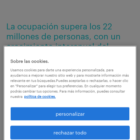
La ocupación supera los 22
millones de personas, con un
crecimiento interanual del
2,69%.
Sobre las cookies.
En el segundo trimestre de 2025, el empleo creció en
Usamos cookies para darte una experiencia personalizada, para
503.300 personas, situando
la cifra de ocupados en
ayudarnos a mejorar nuestro sitio web y para mostrarte información más
relevante en tus búsquedas.Puedes aceptarlas o rechazarlas, o hacer clic
22,27 millones
, lo que supone una mejora respecto al
en "Personalizar" para elegir tus preferencias. En cualquier momento
mismo trimestre del año anterior.
El crecimiento
podrás cambiar tus opciones. Para más información, puedes consultar
nuestra
política de cookies.
interanual del empleo se aceleró hasta el 2,69%
con
un incremento de 584.000 ocupados en los últimos
personalizar
doce meses.
El aumento del empleo en el último año se concentró
rechazar todo
en los asalariados indefinidos a tiempo completo en