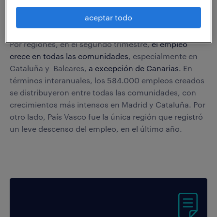
el sector privado. Pese a esto, el empleo temporal se
incrementó,
situando la tasa de temporalidad en el
aceptar todo
15,4%
.
Por regiones, en el segundo trimestre,
el empleo
crece en todas las comunidades
, especialmente en
Cataluña y Baleares,
a excepción de Canarias
. En
términos interanuales, los 584.000 empleos creados
se distribuyeron entre todas las comunidades, con
crecimientos más intensos en Madrid y Cataluña. Por
otro lado, País Vasco fue la única región que registró
un leve descenso del empleo, en el último año.