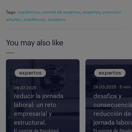
Tags:
académico
,
comité de expertos
,
expertos
,
previsión
empleo
,
académico
,
expertos
You may also like
expertos
expertos
26.03.2025
·
5 min 
08.07.2025
reducir la jornada
desafíos y
laboral: un reto
consecuencia
empresarial y
reducción de 
estructural.
jornada labora
El comité de Randstad
El comité de Rands