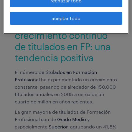
rechazar todo
aceptar todo
crecimiento continuo
de titulados en FP: una
tendencia positiva
El número de
titulados en Formación
Profesional
ha experimentado un crecimiento
constante, pasando de alrededor de 150.000
titulados anuales en 2005 a cerca de un
cuarto de millón en años recientes.
La gran mayoría de titulados de Formación
Profesional son de
Grado Medio
y
especialmente
Superior
, agrupando un 41,5%