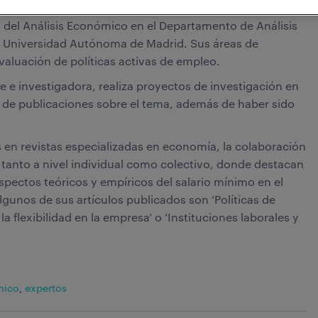
del Análisis Económico en el Departamento de Análisis
a Universidad Autónoma de Madrid. Sus áreas de
evaluación de políticas activas de empleo.
 e investigadora, realiza proyectos de investigación en
a de publicaciones sobre el tema, además de haber sido
s en revistas especializadas en economía, la colaboración
, tanto a nivel individual como colectivo, donde destacan
spectos teóricos y empíricos del salario mínimo en el
gunos de sus artículos publicados son ‘Políticas de
a flexibilidad en la empresa’ o ‘Instituciones laborales y
mico
,
expertos