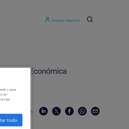
iniciar sesión
de Teoría Económica
 web y para
ic en
ara más
compartir en:
tar todo