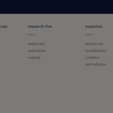
ones
research live
expertos
webinars
employer
webcasts
académico
videos
jurídico
periodistas