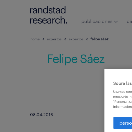
publicaciones
da
home
expertos
expertos
felipe sáez
Felipe Sáez
Sobre las
Usamos cook
mostrarte in
"Personaliza
información
08.04.2016
perso