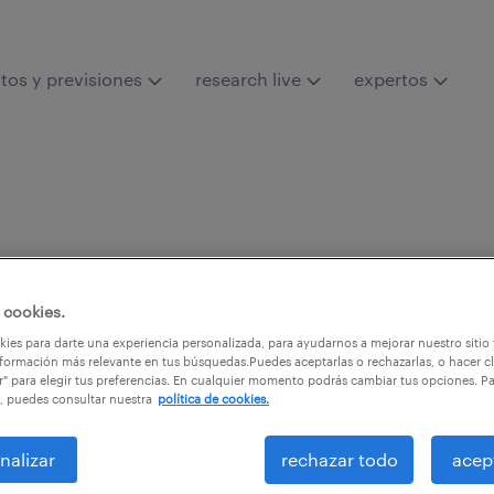
tos y previsiones
research live
expertos
Catedrático Emérito 
(UAM)
 cookies.
ies para darte una experiencia personalizada, para ayudarnos a mejorar nuestro sitio
formación más relevante en tus búsquedas.Puedes aceptarlas o rechazarlas, o hacer cl
r" para elegir tus preferencias. En cualquier momento podrás cambiar tus opciones. P
, puedes consultar nuestra
política de cookies.
nalizar
rechazar todo
acep