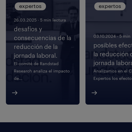
expertos
expertos
26.03.2025
·
5 min lectura
desafíos y
03.10.2024
·
5 min 
consecuencias de la
posibles efec
reducción de la
la reducción 
jornada laboral.
jornada labora
El comité de Randstad
Research analiza el impacto
Analizamos en el 
de...
Expertos los efectos