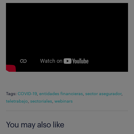
Tags:
COVID-19
,
entidades financieras
,
sector asegurador
,
teletrabajo
,
sectoriales
,
webinars
You may also like