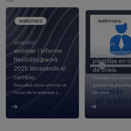
webinars
webinars
24.06.2021
23.09.2020
webinar | informe
cómo gestion
flexibility@work
plantillas en 
2021: abrazando el
de crisis.
cambio.
Descubre las claves
Descubre cómo afrontar el
gestión de plantill
futuro de tu empresa y...
tiempos...