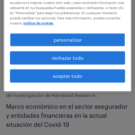
ayudarnos a mejorar nuestro sitio web y para mostrarte información más
23.04.2020
relevante en tus búsquedas.Puedes aceptarlas o rechazarlas, o hacer clic
en "Personalizar" para elegir tus preferencias. En cualquier momento
podrás cambiar tus opciones. Para más información, puedes consultar
compartir en:
nuestra
política de cookies.
personalizar
En este webinar, se han abordado temas como la
actual
situación del sector Asegurador y entidades
rechazar todo
financieras
y se ha expuesto el "teletrabajo" como
best practice
en la actual situación de Covid-19.
aceptar todo
Durante el encuentro hemos contado con la
participación de Valentín Bote, director del Instituto
de investigación de Randstad Research.
Marco económico en el sector asegurador
y entidades financieras en la actual
situación del Covid-19