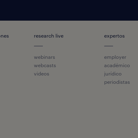
ones
research live
expertos
webinars
employer
webcasts
académico
videos
jurídico
periodistas