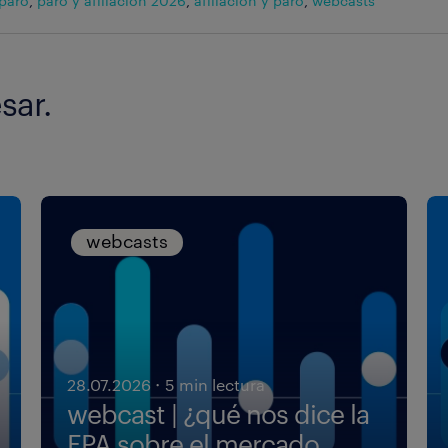
paro
,
paro y afiliación 2026
,
afiliación y paro
,
webcasts
sar.
webcasts
·
28.07.2026
5 min lectura
webcast | ¿qué nos dice la
EPA sobre el mercado