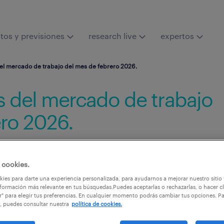
tos y previsiones
research live
expertos
del mercado de trabajo del mes de febrero 2026.
is del mercado de trabajo
ero 2026.
Conoce de cerca los 
paro y afiliación cor
 cookies.
febrero.
ies para darte una experiencia personalizada, para ayudarnos a mejorar nuestro sitio
formación más relevante en tus búsquedas.Puedes aceptarlas o rechazarlas, o hacer cl
r" para elegir tus preferencias. En cualquier momento podrás cambiar tus opciones. P
, puedes consultar nuestra
política de cookies.