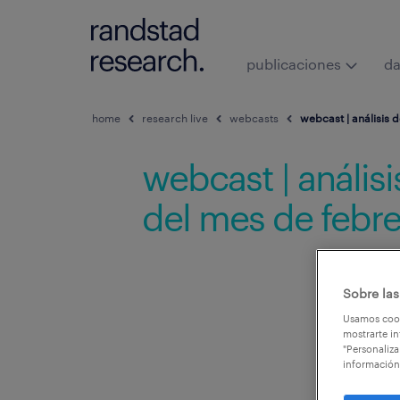
publicaciones
da
home
research live
webcasts
webcast | análisis 
webcast | anális
del mes de febr
Sobre las
Usamos cook
mostrarte in
"Personaliza
información