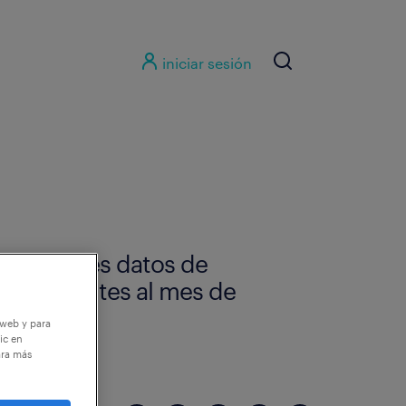
iniciar sesión
principales datos de
respondientes al mes de
 web y para
ic en
ara más