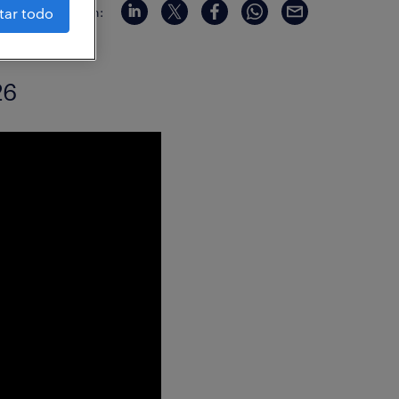
compartir en:
tar todo
26