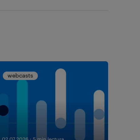
webcasts
·
02.07.2026
5 min lectura