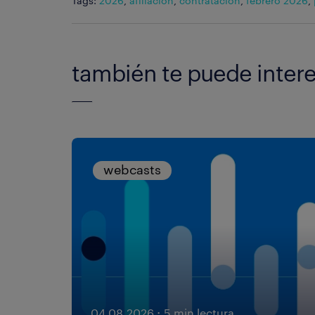
Tags:
2026
,
afiliación
,
contratación
,
febrero 2026
,
también te puede intere
webcasts
·
04.08.2026
5 min lectura