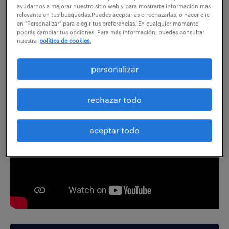
compartir en:
ayudarnos a mejorar nuestro sitio web y para mostrarte información más
relevante en tus búsquedas.Puedes aceptarlas o rechazarlas, o hacer clic
en "Personalizar" para elegir tus preferencias. En cualquier momento
podrás cambiar tus opciones. Para más información, puedes consultar
nuestra
política de cookies.
Análisis del mercado de trabajo del mes
de enero 2024.
personalizar
rechazar todo
aceptar todo