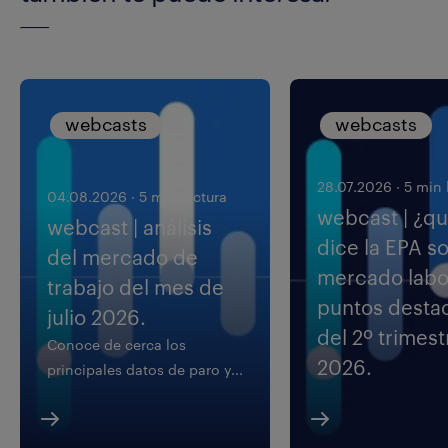
webcasts
webcasts
28.07.2026
·
5 min 
04.08.2026
·
5 min lectura
webcast | ¿q
webcast | análisis
dice la EPA so
del mercado de
mercado labo
trabajo del mes de
puntos desta
julio 2026.
del 2º trimest
Conoce de cerca los
2026.
principales datos de paro y...