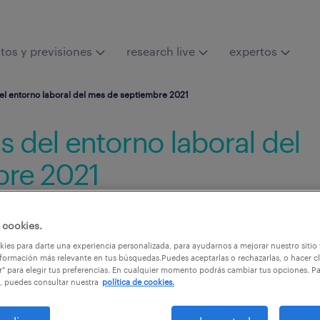
tos y previsiones
research live
expertos
del entorno laboral del mes de septiembre 2021
s del entorno laboral del
bre 2021
Conoce de cerca los 
paro y afiliación cor
 cookies.
septiembre.
ies para darte una experiencia personalizada, para ayudarnos a mejorar nuestro sitio
formación más relevante en tus búsquedas.Puedes aceptarlas o rechazarlas, o hacer cl
r" para elegir tus preferencias. En cualquier momento podrás cambiar tus opciones. P
, puedes consultar nuestra
política de cookies.