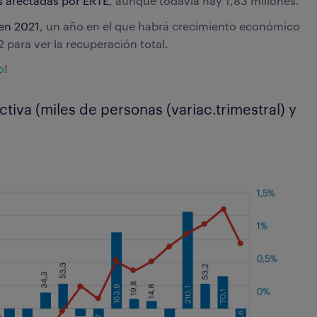
s afectadas por ERTE
, aunque todavía hay 1,83 millones.
 en 2021
, un año en el que habrá crecimiento económico
para ver la recuperación total.
o
!
tiva (miles de personas (variac.trimestral) y