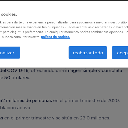
 cookies.
ies para darte una experiencia personalizada, para ayudarnos a mejorar nuestro sitio
formación más relevante en tus búsquedas.Puedes aceptarlas o rechazarlas, o hacer cl
r" para elegir tus preferencias. En cualquier momento podrás cambiar tus opciones. P
, puedes consultar nuestra
política de cookies.
en profundidad con
la información coyuntural más
nalizar
rechazar todo
acep
l
(procedente de fuentes oficiales, fundamentalmente la
 información de registros del Ministerio de Trabajo,
del COVID-19
, ofreciendo una
imagen simple y completa
de 50 titulares.
52 millones de personas
en el primer trimestre de 2020,
blación activa.
as
en el primer trimestre y se sitúa en 23,0 millones.