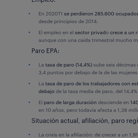
En 2020T1
se perdieron 285.600 ocupado
desde principios de 2014.
El empleo en el
sector privad
o
crece a un r
aunque con una caída trimestral mucho may
Paro EPA:
La
tasa de paro (14,4%)
sube seis décimas e
3,4 puntos por debajo de la de las mujeres
La
tasa de paro de los trabajadores con es
debajo
de la tasa media de paro, del 14,4%
El
paro de larga duración
desciende en
140
en 10 años, pero todavía afecta a 1,38 mil
Situación actual, afiliación, paro re
La crisis en la afiliación: de crecer a un 1