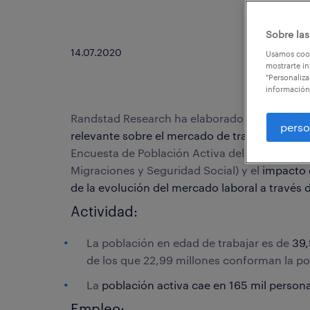
Sobre las
14.07.2020
Usamos cook
mostrarte in
"Personaliza
información
Randstad Research ha elaborado un análisis 
perso
relevante sobre el mercado de trabajo españo
Encuesta de Población Activa del INE o toda la
Migraciones y Seguridad Social) y el
impacto 
de la evolución del mercado laboral a través 
Actividad:
La población en edad de trabajar es de
39,
de los que 22,99 millones conforman la po
La
población activa cae en 165 mil person
Empleo: