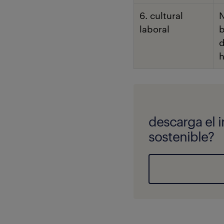
6. cultural
N
laboral
b
d
h
descarga el 
sostenible?