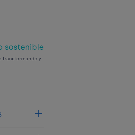
o sostenible
ido transformando
y
s