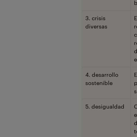
b
3. crisis
E
diversas
r
c
r
d
4. desarrollo
E
sostenible
p
s
5. desigualdad
C
e
d
t