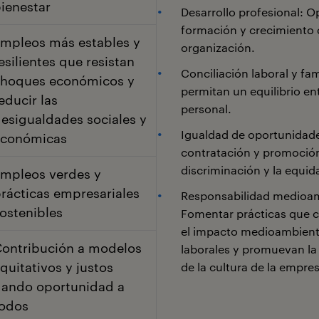
ienestar
Desarrollo profesional: 
formación y crecimiento 
mpleos más estables y
organización.
esilientes que resistan
Conciliación laboral y fami
hoques económicos y
permitan un equilibrio entr
educir las
personal.
esigualdades sociales y
Igualdad de oportunidade
económicas
contratación y promoció
discriminación y la equid
mpleos verdes y
rácticas empresariales
Responsabilidad medioam
ostenibles
Fomentar prácticas que c
el impacto medioambienta
ontribución a modelos
laborales y promuevan la 
quitativos y justos
de la cultura de la empre
ando oportunidad a
odos