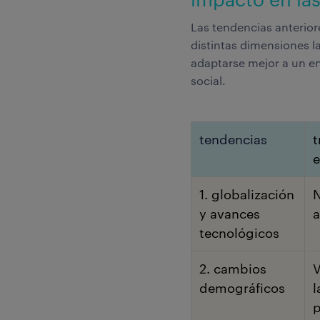
Las tendencias anterior
distintas dimensiones l
adaptarse mejor a un e
social.
tendencias
t
1. globalización
N
y avances
a
tecnológicos
2. cambios
V
demográficos
l
p