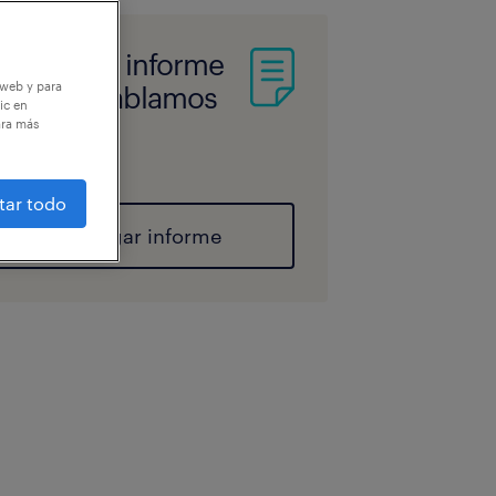
scarga el informe
 web y para
por qué hablamos
ic en
e empleo
ara más
stenible?
tar todo
descargar informe