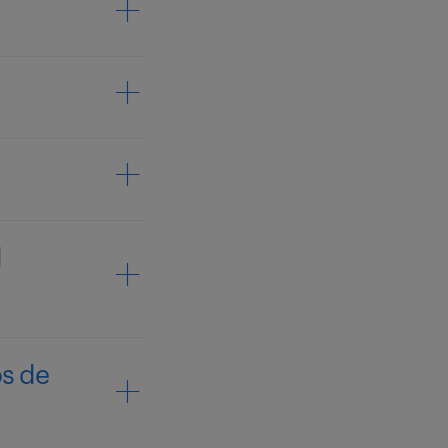
d
os de