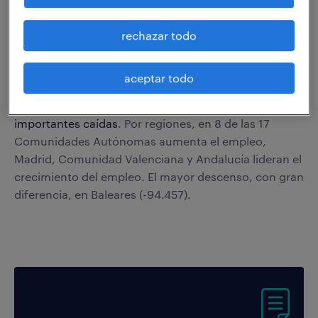
En términos interanuales,
el crecimiento interanual
del empleo se acelera siete centésimas, hasta un
rechazar todo
2,45%.
El empleo generado, propio de la época del año en la
aceptar todo
que nos encontramos, se concentra en
Educación
y
Comercio
. Por el contrario,
Hostelería sufre
importantes caídas
. Por regiones, en 8 de las 17
Comunidades Autónomas aumenta el empleo,
Madrid, Comunidad Valenciana y Andalucía lideran el
crecimiento del empleo. El mayor descenso, con gran
diferencia, en Baleares (-94.457).