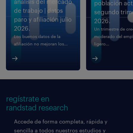
análisis del mercado
población acti
de trabajo | datos
segundo trim
paro y afiliación julio
2026.
2026.
Un trimestre de cr
Los buenos datos de la
moderado del empl
afiliación no mejoran los...
ligero...
regístrate en
randstad research
Accede de forma completa, rápida y
sencilla a todos nuestros estudios y