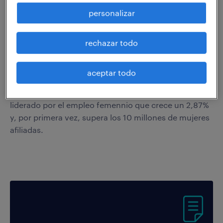
El empleo
generado, propio de la época del año en la
personalizar
que nos encontramos, se concentra en la hostelería y
se localiza en Baleares, Cataluña y Madrid. El
rechazar todo
crecimiento de la afiliación se produce en
prácticamente todos los sectores y en todas las
aceptar todo
comunidades autónomas.
De nuevo,
el crecimiento del empleo
sigue estando
liderado por el empleo femennio que crece un 2,87%
y, por primera vez, supera los 10 millones de mujeres
afiliadas.