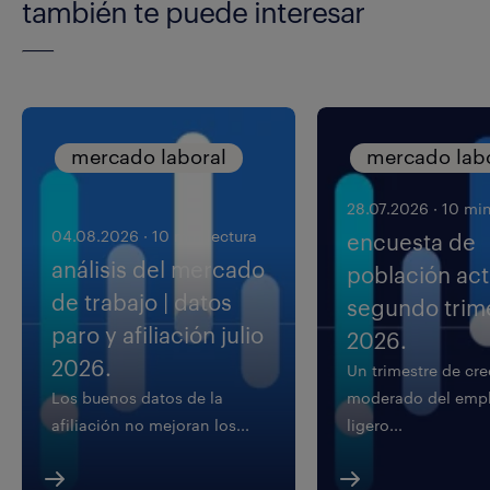
también te puede interesar
mercado laboral
mercado lab
28.07.2026
·
10 min
04.08.2026
·
10 min lectura
encuesta de
análisis del mercado
población acti
de trabajo | datos
segundo trim
paro y afiliación julio
2026.
2026.
Un trimestre de cr
Los buenos datos de la
moderado del empl
afiliación no mejoran los...
ligero...