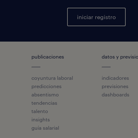
iniciar registro
publicaciones
datos y previsi
coyuntura laboral
indicadores
predicciones
previsiones
absentismo
dashboards
tendencias
talento
insights
guía salarial