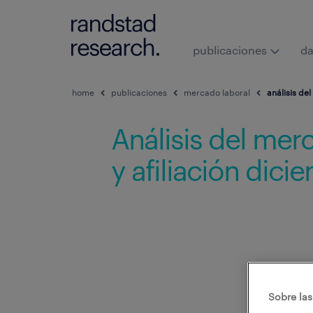
publicaciones
da
home
publicaciones
mercado laboral
análisis de
Análisis del mer
y afiliación dic
Sobre las