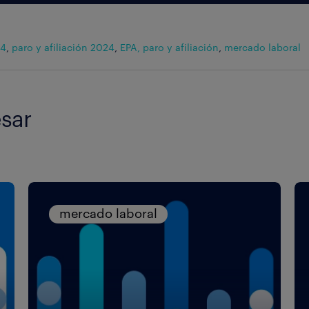
24
,
paro y afiliación 2024
,
EPA, paro y afiliación
,
mercado laboral
sar
mercado laboral