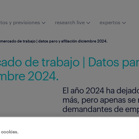
tos y previsiones
research live
expertos
l mercado de trabajo | datos paro y afiliación diciembre 2024.
cado de trabajo | Datos pa
iembre 2024.
El año 2024 ha dejad
más, pero apenas se 
demandantes de emp
 cookies.