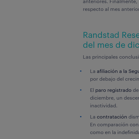
anteriores. Finalmente,
respecto al mes anterio
Randstad Resea
del mes de di
Las principales conclus
La
afiliación a la Se
por debajo del creci
El
paro registrado
des
diciembre, un descen
inactividad.
La
contratación
dism
En comparación con e
como en la indefinida