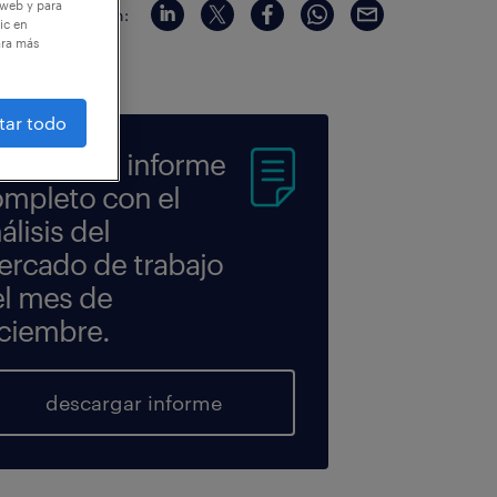
 web y para
compartir en:
ic en
ara más
tar todo
scarga el informe
mpleto con el
álisis del
rcado de trabajo
l mes de
ciembre.
descargar informe