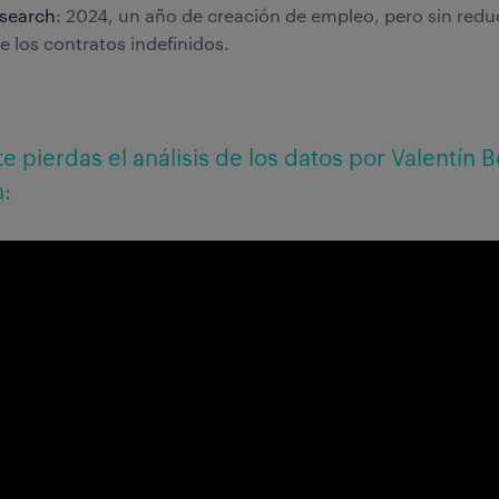
esearch
: 2024, un año de creación de empleo, pero sin re
e los contratos indefinidos.
e pierdas el análisis de los datos por Valentín B
: