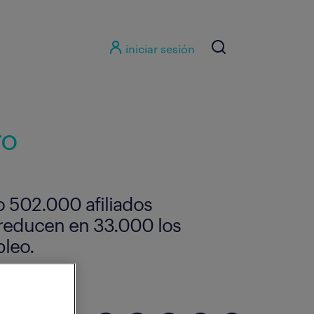
iniciar sesión
ro
o 502.000 afiliados
reducen en 33.000 los
leo.