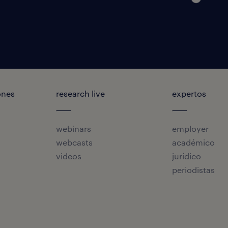
ones
research live
expertos
webinars
employer
webcasts
académico
videos
jurídico
periodistas