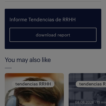
Informe Tendencias de RRHH
download report
You may also like
tendencias RRHH
tendencias 
08.06.2026
·
15 mi