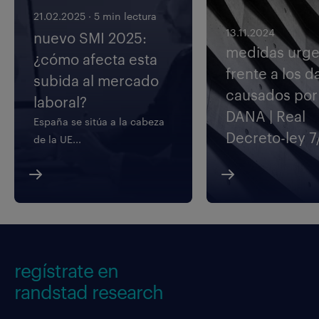
21.02.2025
·
5 min lectura
13.11.2024
nuevo SMI 2025:
medidas urge
¿cómo afecta esta
frente a los 
subida al mercado
causados por 
laboral?
DANA | Real
España se sitúa a la cabeza
Decreto-ley 
de la UE...
regístrate en
randstad research