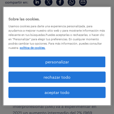
compartir en:
Sobre las cookies.
Usamos cookies para darte una experiencia personalizada, para
ayudarnos a mejorar nuestro sitio web y para mostrarte información más
¿Cuál será el impacto de la
relevante en tus búsquedas.Puedes aceptarlas o rechazarlas, o hacer clic
en "Personalizar" para elegir tus preferencias. En cualquier momento
subida del SMI?
podrás cambiar tus opciones. Para más información, puedes consultar
nuestra
política de cookies.
Actualmente nos encontramos en un
escenario de fragilidad económica, en el que
personalizar
no hemos recuperado los niveles de empleo
precrisis, puesto que la tasa de paro es aún
rechazar todo
elevada, al igual que el número de personas
afectadas por ERTE.
aceptar todo
De acuerdo a las nuevas medidas anunciadas
por el gobierno, el Salario Mínimo
Interprofesional (SMI) va a experimentar en
2021 un aumento intermedio del 2% (969