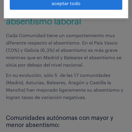
aceptar todo
autónomas han mejorado el
absentismo laboral
Cada Comunidad tiene un comportamiento muy
diferente respecto al absentismo. En el País Vasco
(7,0%) y Galicia (6,3%) el absentismo es más grave
mientras que en Madrid y Baleares el absentismo se
sitúa por debajo del nivel nacional.
En su evolución, sólo 5 de las 17 comunidades
(Madrid, Asturias, Baleares, Aragón y Castilla la
Mancha) han mejorado ligeramente su absentismo y
logran tasas de variación negativas.
Comunidades autónomas con mayor y
menor absentismo: