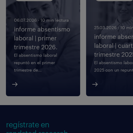
06.07.2026
·
10 min lectura
25.03.2026
·
10 min
informe absentismo
informe abse
laboral | primer
laboral | cuar
trimestre 2026.
trimestre 202
El absentismo laboral
repuntó en el primer
El absentismo labor
trimestre de...
2025 con un repunt
regístrate en