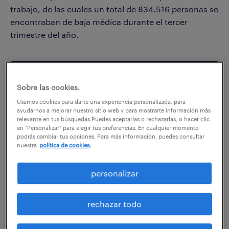
trabajo, de las cuales un total de 834.516 personas se
encontraban de baja médica durante el tercer
trimestre del año.
Sobre las cookies.
Usamos cookies para darte una experiencia personalizada, para
ayudarnos a mejorar nuestro sitio web y para mostrarte información más
relevante en tus búsquedas.Puedes aceptarlas o rechazarlas, o hacer clic
Informe completo de absentismo
en "Personalizar" para elegir tus preferencias. En cualquier momento
laboral - Tercer trimestre 2021
podrás cambiar tus opciones. Para más información, puedes consultar
nuestra
política de cookies.
descargar informe
personalizar
rechazar todo
Solo 5 comunidades