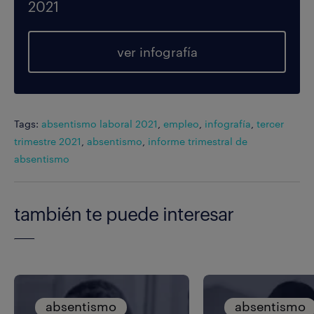
2021
ver infografía
Tags:
absentismo laboral 2021
,
empleo
,
infografía
,
tercer
trimestre 2021
,
absentismo
,
informe trimestral de
absentismo
también te puede interesar
absentismo
absentismo