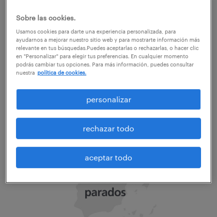
La afiliación a la Seguridad Social
Sobre las cookies.
desciende en agosto en 212.984.
Usamos cookies para darte una experiencia personalizada, para
ayudarnos a mejorar nuestro sitio web y para mostrarte información más
relevante en tus búsquedas.Puedes aceptarlas o rechazarlas, o hacer clic
en "Personalizar" para elegir tus preferencias. En cualquier momento
podrás cambiar tus opciones. Para más información, puedes consultar
nuestra
política de cookies.
personalizar
rechazar todo
aceptar todo