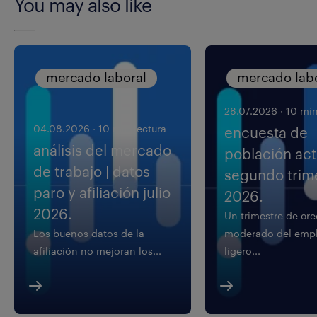
You may also like
mercado laboral
mercado lab
28.07.2026
·
10 min
04.08.2026
·
10 min lectura
encuesta de
análisis del mercado
población acti
de trabajo | datos
segundo trim
paro y afiliación julio
2026.
2026.
Un trimestre de cr
Los buenos datos de la
moderado del empl
afiliación no mejoran los...
ligero...