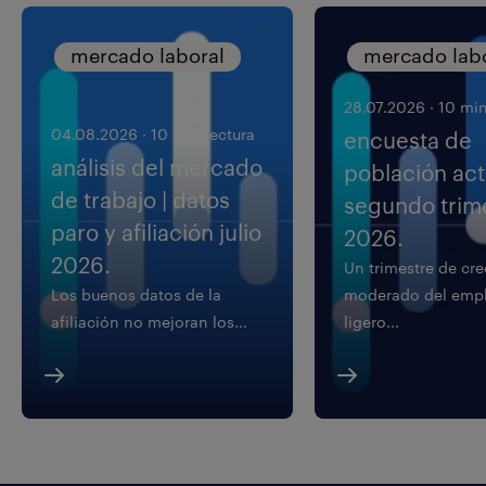
mercado laboral
mercado lab
28.07.2026
·
10 min
04.08.2026
·
10 min lectura
encuesta de
análisis del mercado
población acti
de trabajo | datos
segundo trim
paro y afiliación julio
2026.
2026.
Un trimestre de cr
Los buenos datos de la
moderado del empl
afiliación no mejoran los...
ligero...