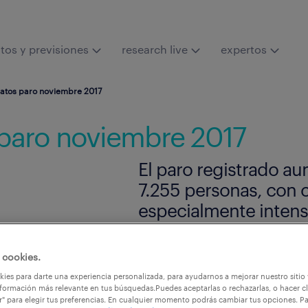
tos y previsiones
research live
expertos
datos paro noviembre 2017
 paro noviembre 2017
El paro registrado a
7.255 personas, con 
especialmente intens
 cookies.
ies para darte una experiencia personalizada, para ayudarnos a mejorar nuestro sitio
formación más relevante en tus búsquedas.Puedes aceptarlas o rechazarlas, o hacer cl
r" para elegir tus preferencias. En cualquier momento podrás cambiar tus opciones. P