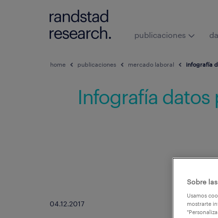
publicaciones
da
home
publicaciones
mercado laboral
infografía 
Infografía datos
Sobre las
Usamos cook
04.12.2017
mostrarte in
"Personaliza