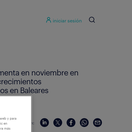
iniciar sesión
umenta en noviembre en
crecimientos
os en Baleares
 web y para
compartir en:
ic en
ara más