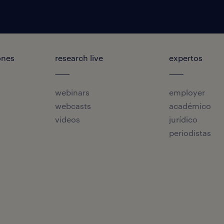
ones
research live
expertos
webinars
employer
webcasts
académico
videos
jurídico
periodistas