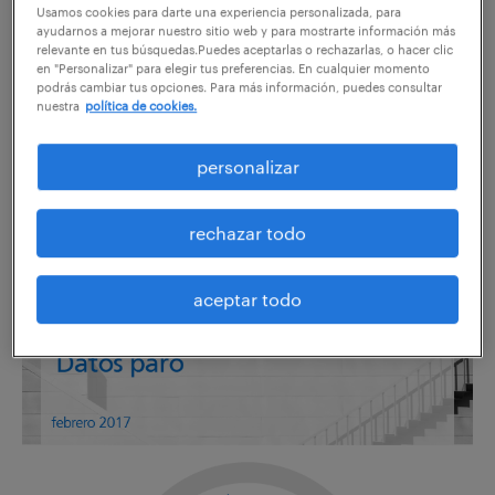
compartir en:
Usamos cookies para darte una experiencia personalizada, para
ayudarnos a mejorar nuestro sitio web y para mostrarte información más
relevante en tus búsquedas.Puedes aceptarlas o rechazarlas, o hacer clic
en "Personalizar" para elegir tus preferencias. En cualquier momento
podrás cambiar tus opciones. Para más información, puedes consultar
nuestra
política de cookies.
Accede
aquí
al informe completo
personalizar
El paro registrado se reduce en 9.355
personas en febrero, mejorando también
rechazar todo
el registro del mismo mes de 2016
aceptar todo