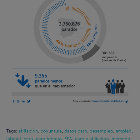
Tags:
afiliación
,
coyuntura
,
datos paro
,
desempleo
,
empleo
,
laboral
,
paro
,
paro febrero
,
EPA, paro y afiliación
,
mercado