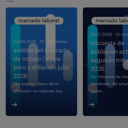
mercado laboral
mercado lab
28.07.2026
·
10 min
04.08.2026
·
10 min lectura
encuesta de
análisis del mercado
población acti
de trabajo | datos
segundo trim
paro y afiliación julio
2026.
2026.
Un trimestre de cr
Los buenos datos de la
moderado del empl
afiliación no mejoran los...
ligero...