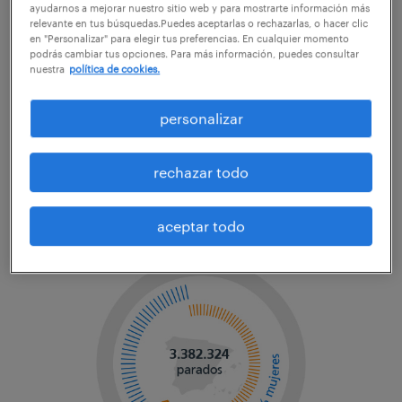
ayudarnos a mejorar nuestro sitio web y para mostrarte información más
relevante en tus búsquedas.Puedes aceptarlas o rechazarlas, o hacer clic
en "Personalizar" para elegir tus preferencias. En cualquier momento
Accede
al análisis completo con la valoración de los
podrás cambiar tus opciones. Para más información, puedes consultar
datos publicados por el Ministerio de Empleo y
nuestra
política de cookies.
Seguridad Social del mes de agosto de 2017.
personalizar
rechazar todo
aceptar todo