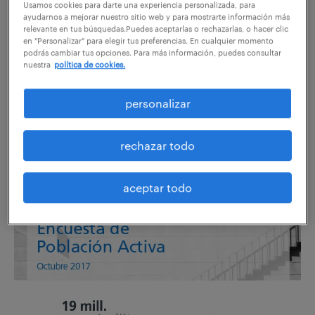
compartir en:
Usamos cookies para darte una experiencia personalizada, para
ayudarnos a mejorar nuestro sitio web y para mostrarte información más
relevante en tus búsquedas.Puedes aceptarlas o rechazarlas, o hacer clic
en "Personalizar" para elegir tus preferencias. En cualquier momento
podrás cambiar tus opciones. Para más información, puedes consultar
nuestra
política de cookies.
Accede
aquí
al informe completo del tercer trimestre
de 2017 de la Encuesta de Población Activa.
personalizar
El número de personas en paro cae en el
rechazar todo
último año en 589.100 personas
aceptar todo