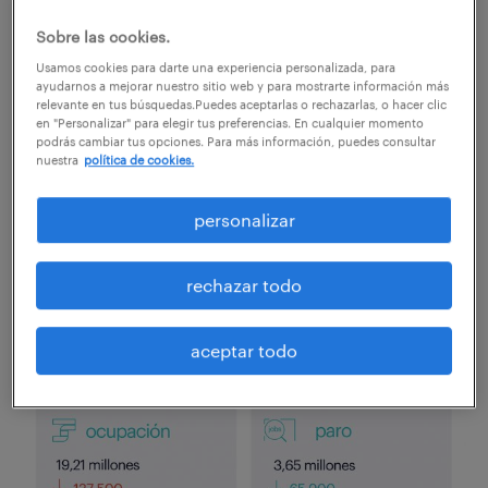
compartir en:
Sobre las cookies.
Usamos cookies para darte una experiencia personalizada, para
ayudarnos a mejorar nuestro sitio web y para mostrarte información más
relevante en tus búsquedas.Puedes aceptarlas o rechazarlas, o hacer clic
La EPA refleja un 2021 con 137 mil ocupados menos y
en "Personalizar" para elegir tus preferencias. En cualquier momento
récord de empleo público.
¡Consulta el informe
podrás cambiar tus opciones. Para más información, puedes consultar
nuestra
política de cookies.
completo!
personalizar
rechazar todo
aceptar todo