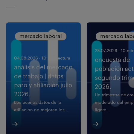
mercado laboral
mercado lab
28.07.2026
·
10 min
04.08.2026
·
10 min lectura
encuesta de
análisis del mercado
población acti
de trabajo | datos
segundo trim
paro y afiliación julio
2026.
2026.
Un trimestre de cr
Los buenos datos de la
moderado del empl
afiliación no mejoran los...
ligero...