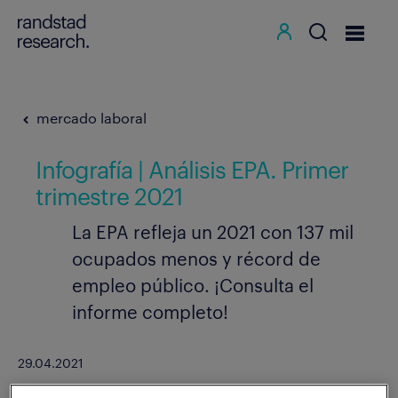
mercado laboral
Infografía | Análisis EPA. Primer
trimestre 2021
La EPA refleja un 2021 con 137 mil
ocupados menos y récord de
empleo público. ¡Consulta el
informe completo!
29.04.2021