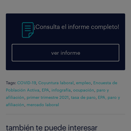
¡Consulta el informe completo!
ver informe
Tags:
COVID-19
,
Coyuntura laboral
,
empleo
,
Encuesta de
Población Activa
,
EPA
,
infografía
,
ocupación
,
paro y
afiliación
,
primer trimestre 2021
,
tasa de paro
,
EPA, paro y
afiliación
,
mercado laboral
también te puede interesar