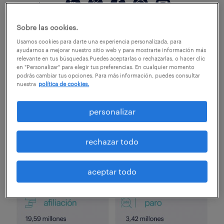
compartir en:
Sobre las cookies.
Usamos cookies para darte una experiencia personalizada, para
ayudarnos a mejorar nuestro sitio web y para mostrarte información más
La afiliación aumenta en 91 mil personas y caen en
relevante en tus búsquedas.Puedes aceptarlas o rechazarlas, o hacer clic
116 mil los afectados por ERTE.
en "Personalizar" para elegir tus preferencias. En cualquier momento
podrás cambiar tus opciones. Para más información, puedes consultar
¡Descubre todos los datos en esta infografía!
nuestra
política de cookies.
personalizar
rechazar todo
aceptar todo