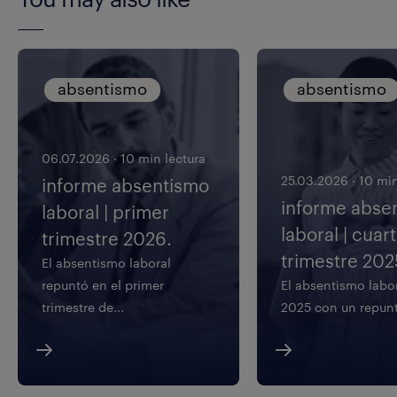
absentismo
absentismo
06.07.2026
·
10 min lectura
25.03.2026
·
10 min
informe absentismo
informe abse
laboral | primer
laboral | cuar
trimestre 2026.
trimestre 202
El absentismo laboral
repuntó en el primer
El absentismo labor
trimestre de...
2025 con un repunt