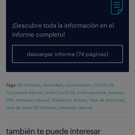
¡Descubre toda la información en el
informe completo!
descargar informe (74 páginas)
Tags:
50 titulares
,
Acitvidad
,
contratación
,
COVID-19
,
Coyuntura laboral
,
crisis Covid-19
,
crisis sanitaria
,
empleo
,
EPA
,
mercado laboral
,
Población Activa
,
Tasa de actividad
,
tasa de paro
,
50 titulares
,
mercado laboral
también te puede interesar