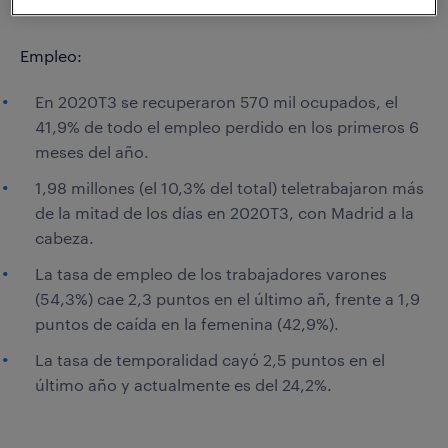
Empleo:
En 2020T3 se recuperaron 570 mil ocupados, el
41,9% de todo el empleo perdido en los primeros 6
meses del año.
1,98 millones (el 10,3% del total) teletrabajaron más
de la mitad de los días en 2020T3, con Madrid a la
cabeza.
La tasa de empleo de los trabajadores varones
(54,3%) cae 2,3 puntos en el último añ, frente a 1,9
puntos de caída en la femenina (42,9%).
La tasa de temporalidad cayó 2,5 puntos en el
último año y actualmente es del 24,2%.