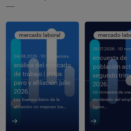
mercado laboral
mercado lab
28.07.2026
·
10 min
04.08.2026
·
10 min lectura
encuesta de
análisis del mercado
población acti
de trabajo | datos
segundo trim
paro y afiliación julio
2026.
2026.
Un trimestre de cr
Los buenos datos de la
moderado del empl
afiliación no mejoran los...
ligero...