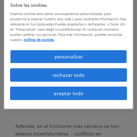
espectaculares.
Sobre las cookies.
Usamos cookies para darte una experiencia personalizada, para
ayudarnos a mejorar nuestro sitio web y para mostrarte información más
relevante en tus búsquedas.Puedes aceptarlas o rechazarlas, o hacer clic
en "Personalizar" para elegir tus preferencias. En cualquier momento
podrás cambiar tus opciones. Para más información, puedes consultar
nuestra
política de cookies.
personalizar
Descarga el informe del mercado de
trabajo en 50 titulares.
rechazar todo
descargar informe
aceptar todo
Además, en el horizonte más cercano se han
abierto incertidumbres - conflicto en