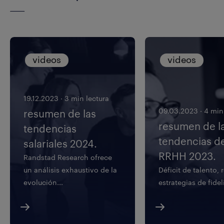
videos
videos
19.12.2023
·
3 min lectura
09.03.2023
·
4 min
resumen de las
resumen de l
tendencias
tendencias d
salariales 2024.
RRHH 2023.
Randstad Research ofrece
un análisis exhaustivo de la
Déficit de talento, 
evolución...
estrategias de fidel