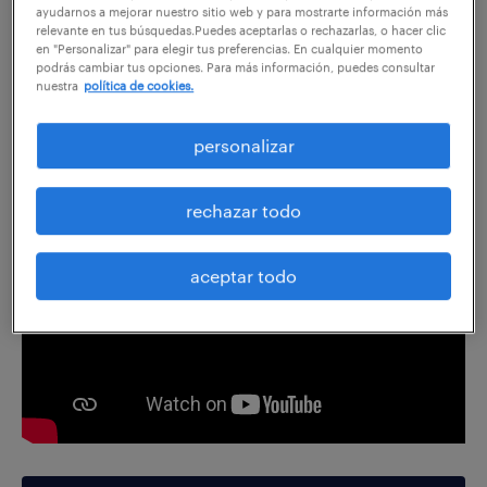
compartir en:
ayudarnos a mejorar nuestro sitio web y para mostrarte información más
relevante en tus búsquedas.Puedes aceptarlas o rechazarlas, o hacer clic
en "Personalizar" para elegir tus preferencias. En cualquier momento
podrás cambiar tus opciones. Para más información, puedes consultar
nuestra
política de cookies.
análisis en profundidad sobre la situación
de la rotación en el mercado de trabajo
personalizar
rechazar todo
aceptar todo