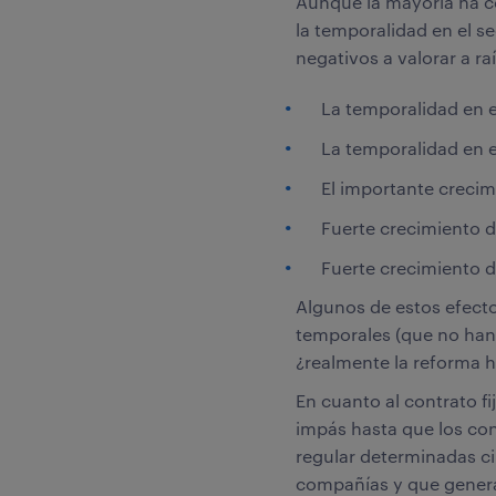
Aunque la mayoría ha co
la temporalidad en el s
negativos a valorar a ra
La temporalidad en e
La temporalidad en e
El importante crecim
Fuerte crecimiento d
Fuerte crecimiento d
Algunos de estos efecto
temporales (que no han 
¿realmente la reforma 
En cuanto al contrato f
impás hasta que los con
regular determinadas c
compañías y que generan