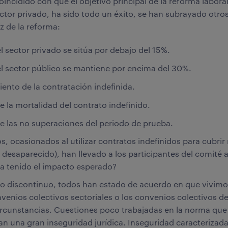
incidido con que el objetivo principal de la reforma labora
ector privado, ha sido todo un éxito, se han subrayado otros
íz de la reforma:
l sector privado se sitúa por debajo del 15%.
l sector público se mantiene por encima del 30%.
iento de la contratación indefinida.
e la mortalidad del contrato indefinido.
e las no superaciones del periodo de prueba.
s, ocasionados al utilizar contratos indefinidos para cubri
desaparecido), han llevado a los participantes del comité 
ha tenido el impacto esperado?
ijo discontinuo, todos han estado de acuerdo en que vivimo
venios colectivos sectoriales o los convenios colectivos 
ircunstancias. Cuestiones poco trabajadas en la norma qu
 una gran inseguridad jurídica. Inseguridad caracterizada