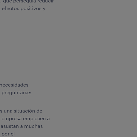
l, que perseguía reducir
 efectos positivos y
r necesidades
a preguntarse:
s una situación de
de empresa empiecen a
e asustan a muchas
 por el