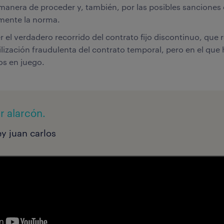
manera de proceder y, también, por las posibles sancione
ente la norma.
er el verdadero recorrido del contrato fijo discontinuo, qu
ilización fraudulenta del contrato temporal, pero en el que
s en juego.
r alarcón.
y juan carlos