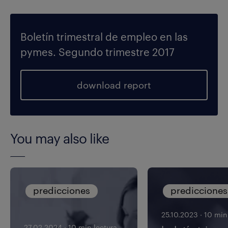
Boletín trimestral de empleo en las
pymes. Segundo trimestre 2017
download report
You may also like
predicciones
predicciones
25.10.2023
·
10 min
27.02.2024
·
10 min lectura