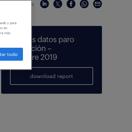
compartir en:
 web y para
ic en
ara más
Análisis datos paro
y afiliación –
tar todo
Octubre 2019
download report