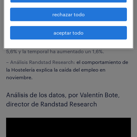
interanual del desempleo hasta un 1,68%. En un año
el paro ha bajado en 54.683 personas.
rechazar todo
– La contratación
ha descendido en noviembre
, tanto
en términos mensuales como interanuales, en las dos
aceptar todo
modalidades, indefinida y temporal. En los 11 meses
de este año la contratación indefinida ha caído un
5,6% y la temporal ha aumentado un 1,6%.
– Análisis Randstad Research:
el comportamiento de
la Hostelería explica la caída del empleo en
noviembre.
Análisis de los datos, por Valentín Bote,
director de Randstad Research