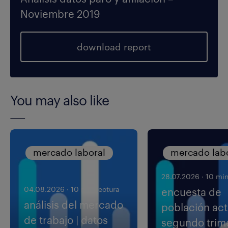
Noviembre 2019
download report
You may also like
mercado laboral
mercado lab
28.07.2026
·
10 min
04.08.2026
·
10 min lectura
encuesta de
análisis del mercado
población acti
de trabajo | datos
segundo trim