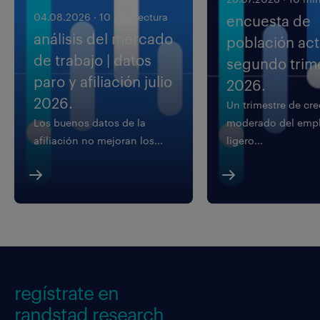
04.08.2026
·
10 min lectura
encuesta de
análisis del mercado
población acti
de trabajo | datos
segundo trim
paro y afiliación julio
2026.
2026.
Un trimestre de cr
Los buenos datos de la
moderado del empl
afiliación no mejoran los...
ligero...
regístrate en
randstad research