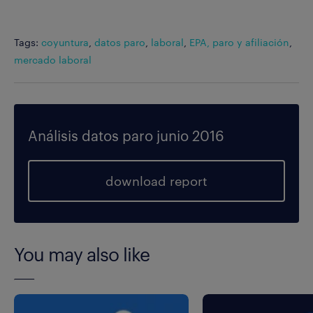
Tags:
coyuntura
,
datos paro
,
laboral
,
EPA, paro y afiliación
,
mercado laboral
Análisis datos paro junio 2016
download report
You may also like