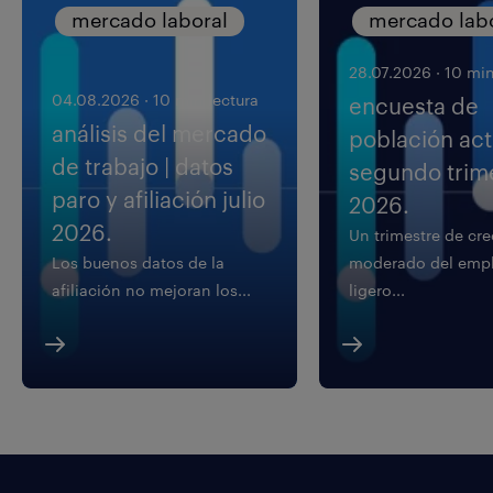
mercado laboral
mercado lab
28.07.2026
·
10 min
04.08.2026
·
10 min lectura
encuesta de
análisis del mercado
población acti
de trabajo | datos
segundo trim
paro y afiliación julio
2026.
2026.
Un trimestre de cr
Los buenos datos de la
moderado del empl
afiliación no mejoran los...
ligero...