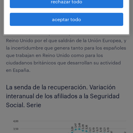
primeros seis meses del año respecto al mismo
rechazar todo
período del año anterior.
El estudio incluye un análisis Randstad sobre un tema
aceptar todo
de relevancia y actualidad, en esta ocasión se analiza
el entorno laboral que ha supuesto el referéndum en
Reino Unido por el que saldrán de la Unión Europea, y
la incertidumbre que genera tanto para los españoles
que trabajan en Reino Unido como para los
ciudadanos británicos que desarrollan su actividad
en España.
La senda de la recuperación. Variación
interanual de los afiliados a la Seguridad
Social. Serie