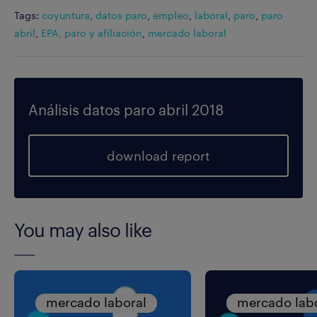
Tags:
coyuntura
,
datos paro
,
empleo
,
laboral
,
paro
,
paro
abril
,
EPA, paro y afiliación
,
mercado laboral
Análisis datos paro abril 2018
download report
You may also like
mercado laboral
mercado lab