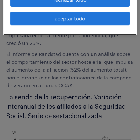
–
La contratación creció en abril un 7,63%
, como
consecuencia exclusiva de la contratación temporal,
aceptar todo
ya que la indefinida cayó un 1,95%. En términos
interanuales la contratación creció un 10,48%,
impulsada especialmente por la indefinida, que
creció un 25%.
El informe de Randstad cuenta con un análisis sobre
el comportamiento del sector hostelería, que impulsa
el aumento de la afiliación (52% del aumento total),
con el arranque de las contrataciones de la campaña
de verano en algunas CCAA.
La senda de la recuperación. Variación
interanual de los afiliados a la Seguridad
Social. Serie desestacionalizada