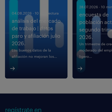
28.07.2026
·
10 min
04.08.2026
·
10 min lectura
encuesta de
análisis del mercado
población acti
de trabajo | datos
segundo trim
paro y afiliación julio
2026.
2026.
Un trimestre de cr
Los buenos datos de la
moderado del empl
afiliación no mejoran los...
ligero...
regístrate en