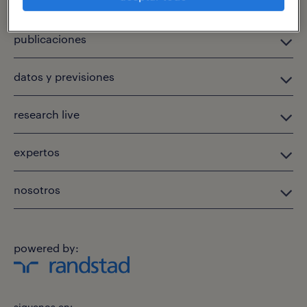
publicaciones
datos y previsiones
research live
expertos
nosotros
powered by:
siguenos en: