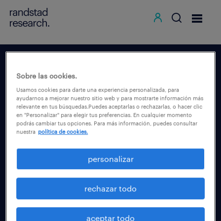
regístrate en
Sobre las cookies.
randstad research
Usamos cookies para darte una experiencia personalizada, para
ayudarnos a mejorar nuestro sitio web y para mostrarte información más
relevante en tus búsquedas.Puedes aceptarlas o rechazarlas, o hacer clic
Accede de forma completa, rápida y
en "Personalizar" para elegir tus preferencias. En cualquier momento
podrás cambiar tus opciones. Para más información, puedes consultar
sencilla a todos nuestros estudios y
nuestra
política de cookies.
contenidos sobre el mercado laboral.
personalizar
iniciar registro
rechazar todo
aceptar todo