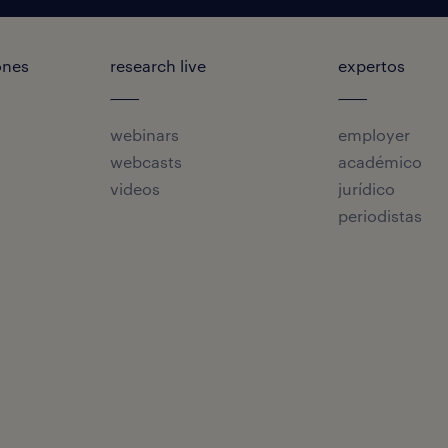
ones
research live
expertos
webinars
employer
webcasts
académico
videos
jurídico
periodistas