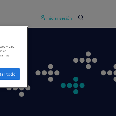
iniciar sesión
 web y para
ic en
ara más
tar todo