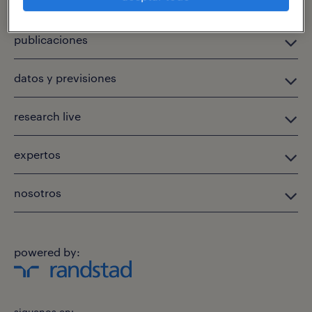
publicaciones
datos y previsiones
research live
expertos
nosotros
powered by:
siguenos en: