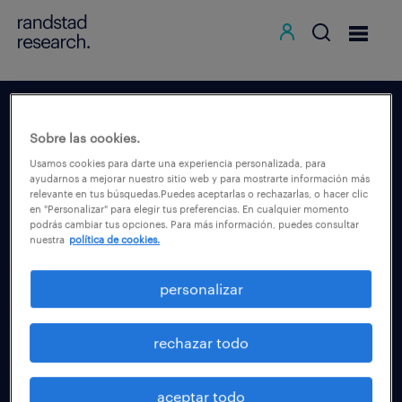
regístrate en
Sobre las cookies.
randstad research
Usamos cookies para darte una experiencia personalizada, para
ayudarnos a mejorar nuestro sitio web y para mostrarte información más
relevante en tus búsquedas.Puedes aceptarlas o rechazarlas, o hacer clic
Accede de forma completa, rápida y
en "Personalizar" para elegir tus preferencias. En cualquier momento
podrás cambiar tus opciones. Para más información, puedes consultar
sencilla a todos nuestros estudios y
nuestra
política de cookies.
contenidos sobre el mercado laboral.
personalizar
iniciar registro
rechazar todo
aceptar todo