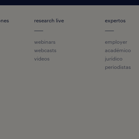
ones
research live
expertos
webinars
employer
webcasts
académico
videos
jurídico
periodistas