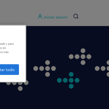
iniciar sesión
 web y para
ic en
ara más
tar todo