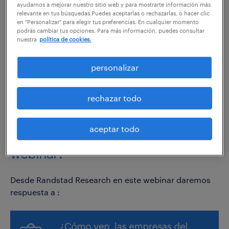
han sido, sin duda, algunas de las más impactadas
ayudarnos a mejorar nuestro sitio web y para mostrarte información más
por la crisis del COVID-19, la suspensión de la
relevante en tus búsquedas.Puedes aceptarlas o rechazarlas, o hacer clic
en "Personalizar" para elegir tus preferencias. En cualquier momento
actividad, el cierre de fronteras o las limitaciones de
podrás cambiar tus opciones. Para más información, puedes consultar
la movilidad, han supuesto un importante reto a
nuestra
política de cookies.
asumir por el sector en estos meses.
personalizar
Ahora que su actividad se reanuda, es importante
evaluar el impacto que ha generado la crisis en las
rechazar todo
empresas y cómo y cuándo van a recuperarse.
aceptar todo
¿Qué claves se abordarán en el
webinar?
Desde Randstad Research en este webinar daremos
respuesta a :