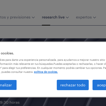
tos y previsiones
research live
expertos
 cookies.
ies para darte una experiencia personalizada, para ayudarnos a mejorar nuestro sitio
a a recuperarse la
formación más relevante en tus búsquedas.Puedes aceptarlas o rechazarlas, o hacer cl
r" para elegir tus preferencias. En cualquier momento podrás cambiar tus opciones. P
, puedes consultar nuestra
política de cookies.
tras la crisis del
nalizar
rechazar todo
acep
9:30 horas