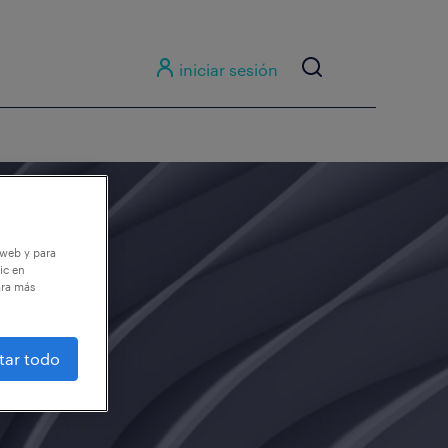
iniciar sesión
 web y para
ic en
ara más
tar todo