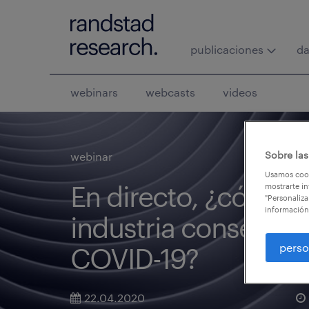
publicaciones
da
webinars
webcasts
videos
Sobre las
webinar
Usamos cook
En directo, ¿cómo v
mostrarte in
"Personaliza
información
industria conservera 
perso
COVID-19?
22.04.2020